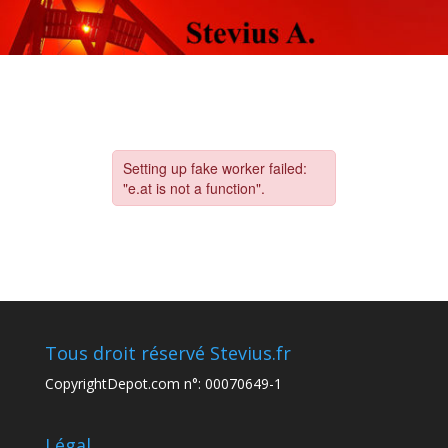
Tous droit réservé Stevius.fr
CopyrightDepot.com n°: 00070649-1
Légal