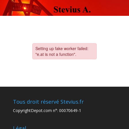
Tous droit réservé Stevius.fr
CopyrightDepot.com n°: 00070649-1
Légal