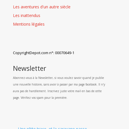
Les aventures d'un autre siècle
Les inattendus
Mentions légales
CopyrightDepot.com n°: 00070649-1
Newsletter
Abonnez-vous à la Newsletter, si vous voulez savoir quand je publie
une nouvelle histoire, sans avoir à passer par ma page facebook. Il n'y
aura pas de harcèlement. Inscrivez juste votre mail en bas de cette
page. Vérifiez vos spam pour la première.
←
Une p’tite trace, et la caravane passe