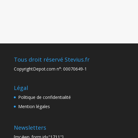
Tous droit réservé Stevius.fr
CopyrightDepot.com n°: 00070649-1
Légal
Politique de confidentialité
Mention légales
Newsletters
[mc4wp_form id="1711"]