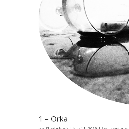
1 – Orka
par
Steviusbook
|
Juin 11, 2019
|
Les aventures 