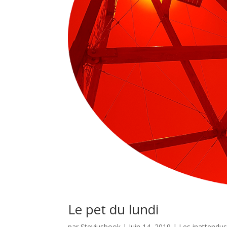
Le pet du lundi
par
Steviusbook
|
Juin 14, 2019
|
Les inattendu