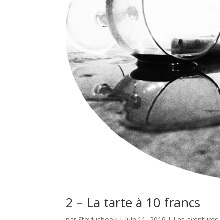
2 – La tarte à 10 francs
par
Steviusbook
|
Juin 11, 2019
|
Les aventures 