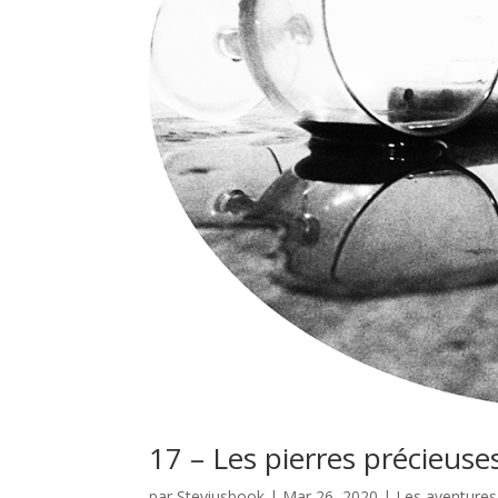
17 – Les pierres précieuse
par
Steviusbook
|
Mar 26, 2020
|
Les aventures 