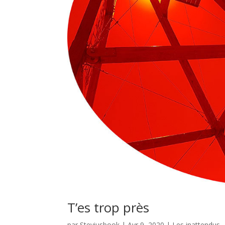
T’es trop près
par
Steviusbook
|
Avr 9, 2020
|
Les inattendus