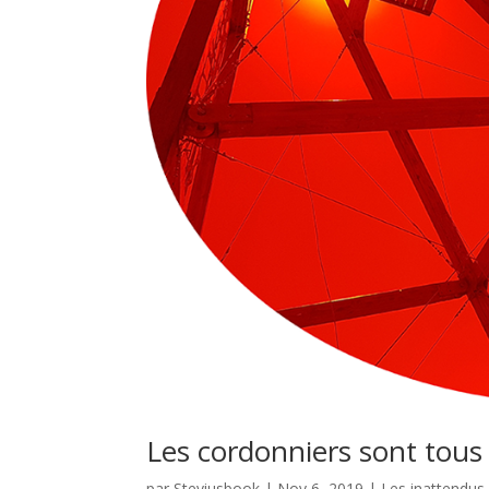
Les cordonniers sont tous
par
Steviusbook
|
Nov 6, 2019
|
Les inattendus