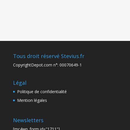
Tous droit réservé Stevius.fr
CopyrightDepot.com n°: 00070649-1
Légal
Politique de confidentialité
Mention légales
Newsletters
[mc4wp_form id="1711"]