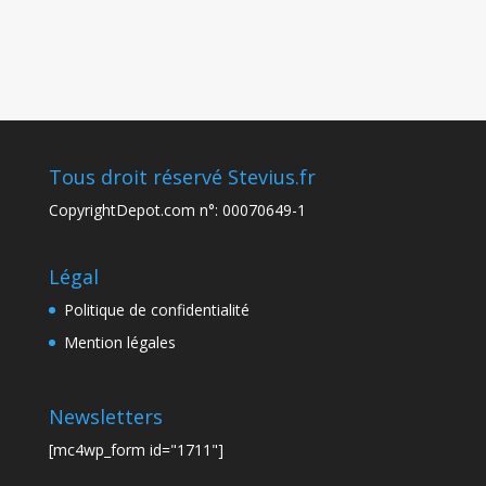
Tous droit réservé Stevius.fr
CopyrightDepot.com n°: 00070649-1
Légal
Politique de confidentialité
Mention légales
Newsletters
[mc4wp_form id="1711"]